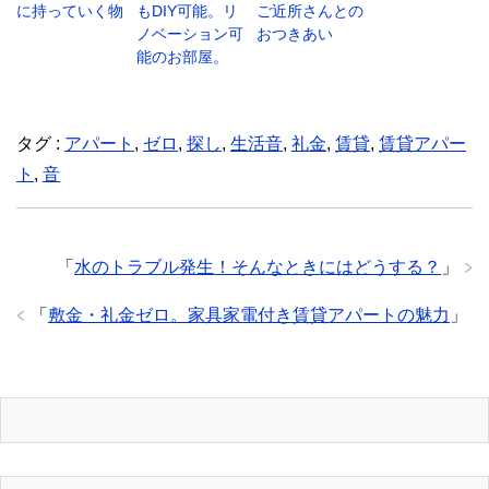
に持っていく物
もDIY可能。リ
ご近所さんとの
ノベーション可
おつきあい
能のお部屋。
タグ :
アパート
,
ゼロ
,
探し
,
生活音
,
礼金
,
賃貸
,
賃貸アパー
ト
,
音
「
水のトラブル発生！そんなときにはどうする？
」
「
敷金・礼金ゼロ。家具家電付き賃貸アパートの魅力
」